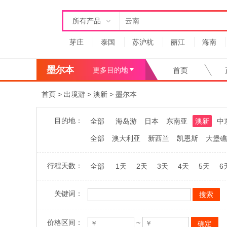
所有产品
芽庄
泰国
苏沪杭
丽江
海南
墨尔本
更多目的地
首页
首页
>
出境游
>
澳新
>
墨尔本
目的地：
全部
海岛游
日本
东南亚
澳新
中
全部
澳大利亚
新西兰
凯恩斯
大堡礁
行程天数：
全部
1天
2天
3天
4天
5天
6
关键词：
价格区间：
~