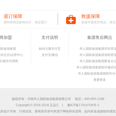
退订保障
救援保障
因特殊情况影响出行，保证退订
旅途中遇意外情况，保证
商加盟
支付说明
集团售后网点
国际旅游集团
如何注册支付宝
华人国际旅游集团开封营
城市总代/运营中心
支付宝/微信
华人国际旅游集团淮阳营
店/城市代理商
华人国际旅游集团辉县分
华人国际旅游集团焦作修武
华人国际旅游集团南阳市分
查看更多
版权所有：河南华人国际旅游集团有限公司 电话：400-655-1168
Copyright © 2016-2018 正品汇 |
豫ICP备17014709号-2
装的设计字体、行程信息、新闻资讯等均来源于网络和供货商，如内容造成侵权的请您