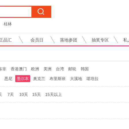
桂林
正品汇
会员日
落地参团
抽奖专区
私
东非
香港澳门
欧洲
美洲
台湾
邮轮
韩国
悉尼
墨尔本
奥克兰
布里斯班
大溪地
堪培拉
天
7天
10天
15天
15天以上