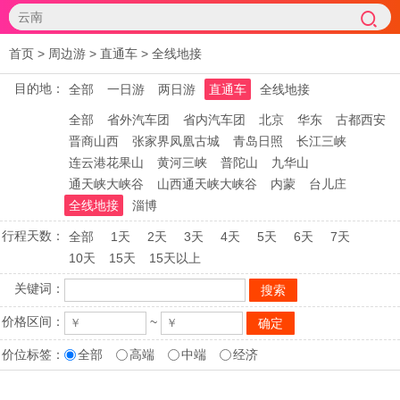
首页
>
周边游
>
直通车
>
全线地接
目的地：
全部
一日游
两日游
直通车
全线地接
全部
省外汽车团
省内汽车团
北京
华东
古都西安
晋商山西
张家界凤凰古城
青岛日照
长江三峡
连云港花果山
黄河三峡
普陀山
九华山
通天峡大峡谷
山西通天峡大峡谷
内蒙
台儿庄
全线地接
淄博
行程天数：
全部
1天
2天
3天
4天
5天
6天
7天
10天
15天
15天以上
关键词：
价格区间：
~
价位标签：
全部
高端
中端
经济