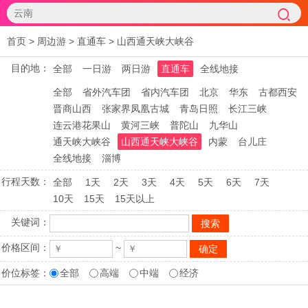
首页
>
周边游
>
直通车
>
山西通天峡大峡谷
目的地：
全部
一日游
两日游
直通车
全线地接
全部
省外汽车团
省内汽车团
北京
华东
古都西安
晋商山西
张家界凤凰古城
青岛日照
长江三峡
连云港花果山
黄河三峡
普陀山
九华山
通天峡大峡谷
山西通天峡大峡谷
内蒙
台儿庄
全线地接
淄博
行程天数：
全部
1天
2天
3天
4天
5天
6天
7天
10天
15天
15天以上
关键词：
价格区间：
~
价位标签：
全部
高端
中端
经济